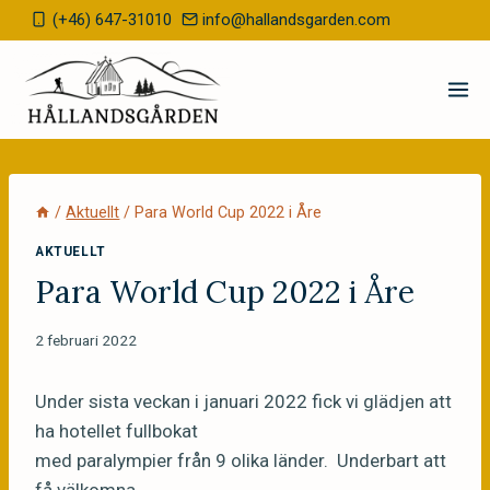
Skip
(+46) 647-31010
info@hallandsgarden.com
to
content
/
Aktuellt
/
Para World Cup 2022 i Åre
AKTUELLT
Para World Cup 2022 i Åre
2 februari 2022
Under sista veckan i januari 2022 fick vi glädjen att
ha hotellet fullbokat
med paralympier från 9 olika länder. Underbart att