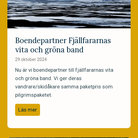
ö
p
a
r
t
Boendepartner Fjällfararnas
i
vita och gröna band
e
t
29 oktober 2024
d
Nu är vi boendepartner till fjällfararnas vita
e
och gröna band. Vi ger deras
G
vandrare/skidåkare samma paketpris som
r
pilgrimspaketet.
ö
B
n
Läs mer
o
a
e
i
n
Å