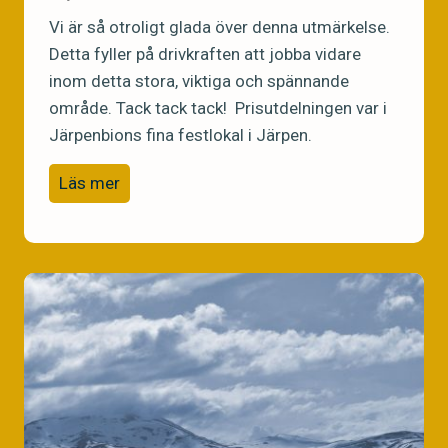
Vi är så otroligt glada över denna utmärkelse.
Detta fyller på drivkraften att jobba vidare
inom detta stora, viktiga och spännande
område. Tack tack tack! Prisutdelningen var i
Järpenbions fina festlokal i Järpen.
V
Läs mer
i
v
a
n
n
M
i
l
j