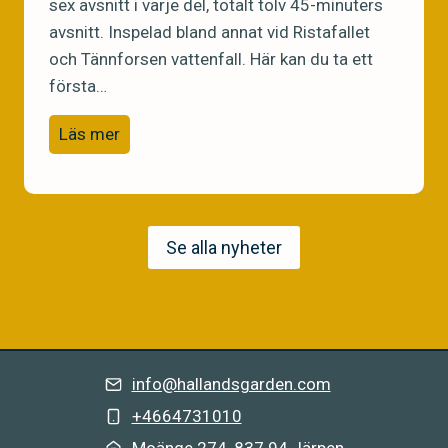
sex avsnitt i varje del, totalt tolv 45-minuters
a
s
avsnitt. Inspelad bland annat vid Ristafallet
r
!
och Tännforsen vattenfall. Här kan du ta ett
n
första…
a
R
s
Läs mer
o
v
n
i
j
t
a
a
Se alla nyheter
R
o
ö
c
v
h
e
g
r
r
info@hallandsgarden.com
d
ö
+4664731010
o
n
Moänge 274, 837 94 Järpe
n