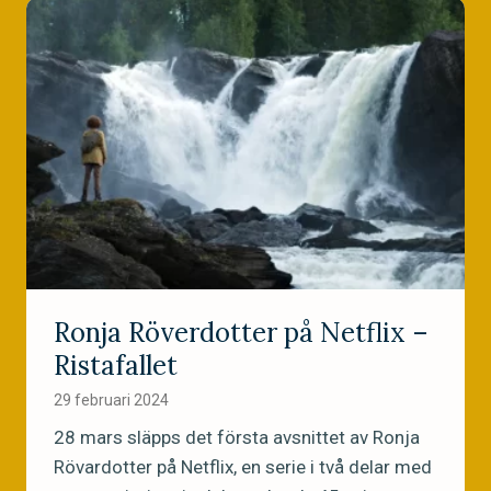
d
r
e
e
p
s
a
H
r
å
t
l
n
l
e
b
r
a
F
r
j
h
Ronja Röverdotter på Netflix –
ä
e
Ristafallet
l
t
l
s
29 februari 2024
f
p
28 mars släpps det första avsnittet av Ronja
a
r
Rövardotter på Netflix, en serie i två delar med
r
i